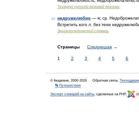
недружелюбность, недоброжелательств
Тезаурус русской деловой лексики
недружелюбие
— я; ср. Недоброжелат
10
Встретить кого л. без тени недружелю
Энциклопедический словарь
Страницы
Следующая
→
1
2
3
4
5
6
© Академик, 2000-2026
Обратная связь:
Техподдерж
👣 Путешествия
Экспорт словарей на сайты
, сделанные на PHP,
Jo