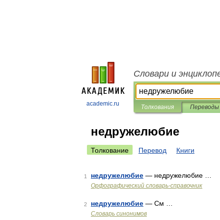
Словари и энциклоп
academic.ru
Толкования
Переводы
недружелюбие
Толкование
Перевод
Книги
недружелюбие
— недружелюбие …
1
Орфографический словарь-справочник
недружелюбие
— См …
2
Словарь синонимов