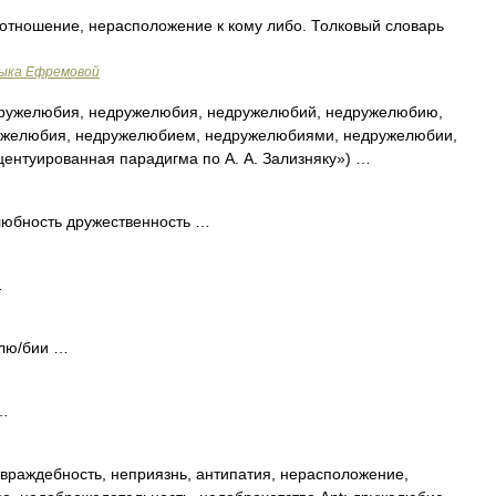
отношение, нерасположение к кому либо. Толковый словарь
зыка Ефремовой
ружелюбия, недружелюбия, недружелюбий, недружелюбию,
ужелюбия, недружелюбием, недружелюбиями, недружелюбии,
ентуированная парадигма по А. А. Зализняку») …
юбность дружественность …
…
елю/бии …
 …
 враждебность, неприязнь, антипатия, нерасположение,