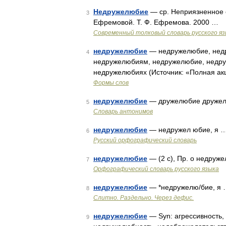
Недружелюбие
— ср. Неприязненное 
3
Ефремовой. Т. Ф. Ефремова. 2000 …
Современный толковый словарь русского я
недружелюбие
— недружелюбие, нед
4
недружелюбиям, недружелюбие, недр
недружелюбиях (Источник: «Полная акц
Формы слов
недружелюбие
— дружелюбие дружел
5
Словарь антонимов
недружелюбие
— недружел юбие, я 
6
Русский орфографический словарь
недружелюбие
— (2 с), Пр. о недруж
7
Орфографический словарь русского языка
недружелюбие
— *недружелю/бие, я
8
Слитно. Раздельно. Через дефис.
недружелюбие
— Syn: агрессивность,
9