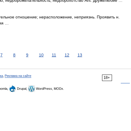
о, недоброжелательность, недоброхотство Ant: дружелюбие …
ельное отношение; нерасположение, неприязнь. Проявить н.
бия …
7
8
9
10
11
12
13
ка
,
Реклама на сайте
18+
omla,
Drupal,
WordPress, MODx.